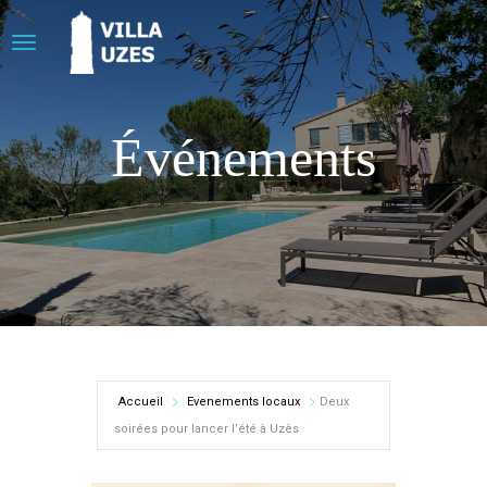
Événements
Accueil
Evenements locaux
Deux
soirées pour lancer l’été à Uzès