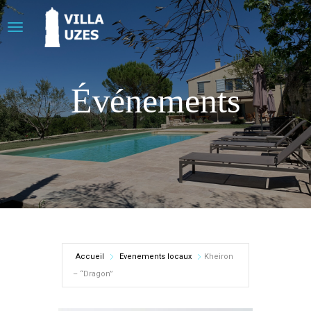
Événements
Accueil
Evenements locaux
Kheiron
– “Dragon”