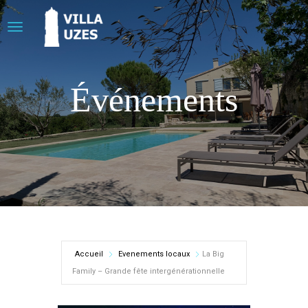
Événements
Accueil
Evenements locaux
La Big
Family – Grande fête intergénérationnelle