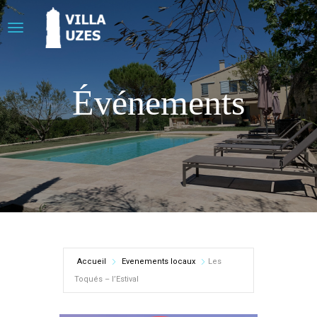
Événements
Accueil
Evenements locaux
Les
Toqués – l’Estival