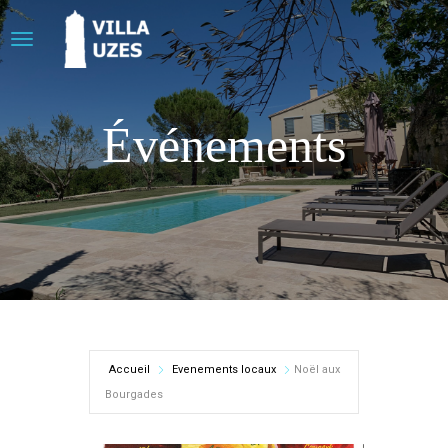
Événements
Accueil
Evenements locaux
Noël aux
Bourgades