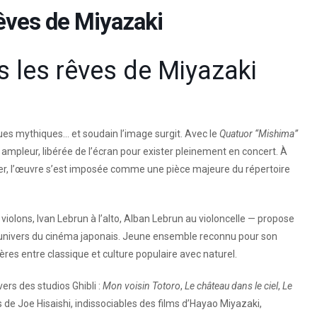
rêves de Miyazaki
s les rêves de Miyazaki
ues mythiques… et soudain l’image surgit. Avec le
Quatuor “Mishima”
 ampleur, libérée de l’écran pour exister pleinement en concert. À
r, l’œuvre s’est imposée comme une pièce majeure du répertoire
violons, Ivan Lebrun à l’alto, Alban Lebrun au violoncelle — propose
l’univers du cinéma japonais. Jeune ensemble reconnu pour son
tières entre classique et culture populaire avec naturel.
ers des studios Ghibli :
Mon voisin Totoro
,
Le château dans le ciel
,
Le
 de Joe Hisaishi, indissociables des films d’Hayao Miyazaki,