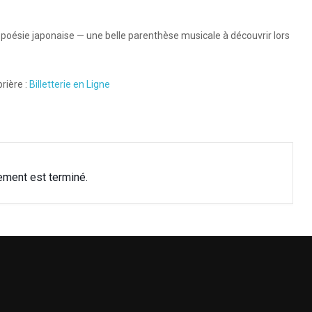
ésie japonaise — une belle parenthèse musicale à découvrir lors
brière :
Billetterie en Ligne
ement est terminé.