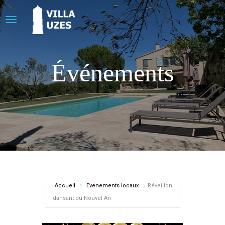
Événements
Accueil
Evenements locaux
Réveillon
dansant du Nouvel An