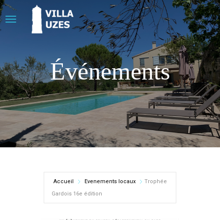
Événements
Accueil
Evenements locaux
Trophée
Gardois 16e édition