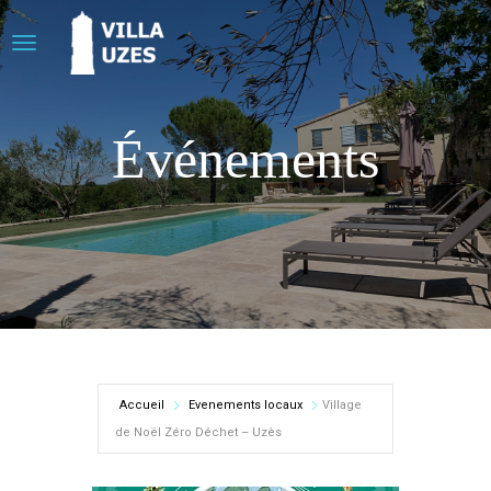
Événements
Accueil
Evenements locaux
Village
de Noël Zéro Déchet – Uzès