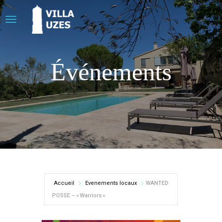
Événements
Accueil
Evenements locaux
WANTED
POSSE – « Warriors »