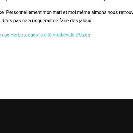
place. Personnellement mon mari et moi même aimons nous retrouver 
 dites pas cela risquerait de faire des jaloux.
e aux Herbes, dans la cité médiévale d’Uzès