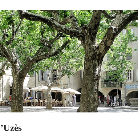
d’Uzès