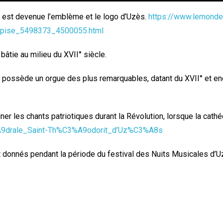
le est devenue l’emblème et le logo d’Uzès.
https://www.lemonde.
r-pise_5498373_4500055.html
 bâtie au milieu du XVII° siècle.
le possède un orgue des plus remarquables, datant du XVII° et en
r les chants patriotiques durant la Révolution, lorsque la cathé
3%A9drale_Saint-Th%C3%A9odorit_d’Uz%C3%A8s
t donnés pendant la période du festival des Nuits Musicales d’