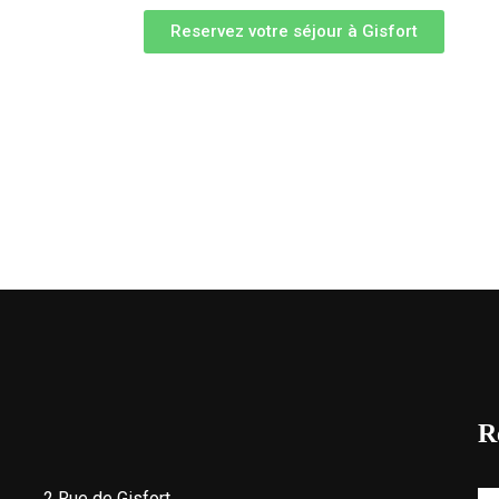
Reservez votre séjour à Gisfort
R
2 Rue de Gisfort,